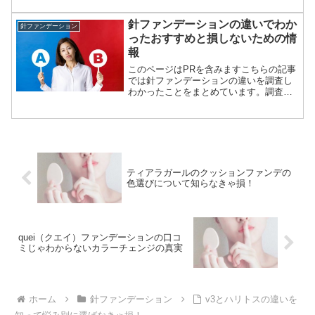
楽天やamazonでも定価よりもお得な価格
で扱っているショップがあります。でも
針ファンデーションの違いでわか
針ファンデーション
価格が安い...
ったおすすめと損しないための情
報
このページはPRを含みますこちらの記事
では針ファンデーションの違いを調査し
わかったことをまとめています。調査し
た針ファンデーションは v3エキサイティ
ングファンデーション nneグラインディ
ングニードルファンデーション ハリトス
コルセットフ...
ティアラガールのクッションファンデの
色選びについて知らなきゃ損！
quei（クエイ）ファンデーションの口コ
ミじゃわからないカラーチェンジの真実
ホーム
針ファンデーション
v3とハリトスの違いを