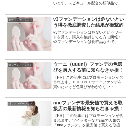
います。スピキュール配合の類似品で
す。ネット上でｖ3の偽物と拡散されてる
のが気になり口コミで調べてわかりまし
た。だからv8ファンデーションを扱う美
v3ファンデーションは危ないとい
針ファンデーション
容院やサロンが増...
う噂を徹底調査した結果が衝撃的
v3ファンデーションは危ないというワー
ドを見て、購入を検討してる方に朗報！
v3ファンデーションは化粧品なので、医
療品に含まれるような強い成分は入って
おりません。正規品を購入すれば危険で
はないのですが、偽物や模倣品も出回っ
てるので購入の際は販売店を確認しまし
ウーニ（uuuni）ファンデの色選
ょう。
針ファンデーション
びを購入する前に知らなきゃ損！
［PR］この記事にはプロモーションが含
まれます。ＵＵＵＮＩウーニファンデを
買いたいけど色選びがわからない・・・
ウーニブライトスキンファンデーション
はスピキュール配合で日本の女性のお肌
にマッチする2色展開。2色あってうれし
nneファンデを最安値で買える取
針ファンデーション
いけど、どっちにする...
扱店の最新情報を知らなきゃ損！
［PR］この記事にはプロモーションが含
まれます。ツイッターなどsnsで人気の
「nneファンデ」を最安値で買える取扱店
をご紹介します。実際に調べてみると、