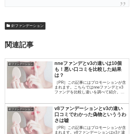
針ファンデーション
関連記事
nneファンデとv3の違いは10個
針ファンデーション
も！悪い口コミを比較した結果
は？
［PR］この記事にはプロモーションが含
まれます。こちらではnneファンデとv3
ファンデを比較し違いを調べて紹介。
nne（エヌエヌイー）グラインディングフ
ァンデーションは、snsで鉛筆削りみたい
な針ファンデと話題。針ファンデーショ
v8ファンデーションとv3の違い
針ファンデーション
ンといえばv...
口コミでわかった偽物といううわ
さは嘘
［PR］この記事にはプロモーションが含
まれます。v8ファンデーションはv3と違