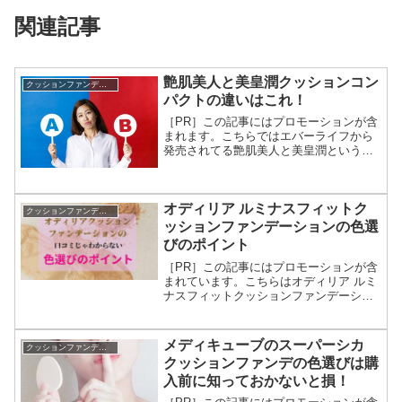
関連記事
艶肌美人と美皇潤クッションコン
クッションファンデーション
パクトの違いはこれ！
［PR］この記事にはプロモーションが含
まれます。こちらではエバーライフから
発売されてる艶肌美人と美皇潤というク
ッションコンパクトの違いをわかりやす
くまとめています。その前に艶肌美人ク
ッションコンパクトはバージョンアップ
オディリア ルミナスフィットク
して【メイク艶クッショ...
クッションファンデーション
ッションファンデーションの色選
びのポイント
［PR］この記事にはプロモーションが含
まれています。こちらはオディリア ルミ
ナスフィットクッションファンデーショ
ン の口コミを調べてわかった、色選びの
ポイントをご紹介しています。テレビシ
ョッピングで紹介され、X（旧Twitter）や
メディキューブのスーパーシカ
クッションファンデーション
インスタ...
クッションファンデの色選びは購
入前に知っておかないと損！