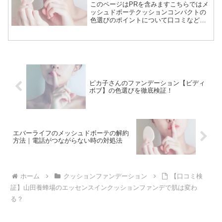
このページはPRを含みますこちらではメ
ッシュドボーテクッションコンパクトの
色選びのポイントについて口コミなどを
調査した結果を紹介。美皇潤パーフェク
トのメッシュドボーテクッションがテレ
ビ通販で紹介され注目されています。選
べるカラーは3色ですが...
ピカ子さんのファンデーション【ビディ
ボブ】の色選びを徹底検証！
エバーライフのメッシュドボーテの解約
方法｜電話がつながらない時の対処法
ホーム
クッションファンデーション
【口コミ検
証】山田養蜂場のエッセンスインクッションファンデで肌は変わ
る？