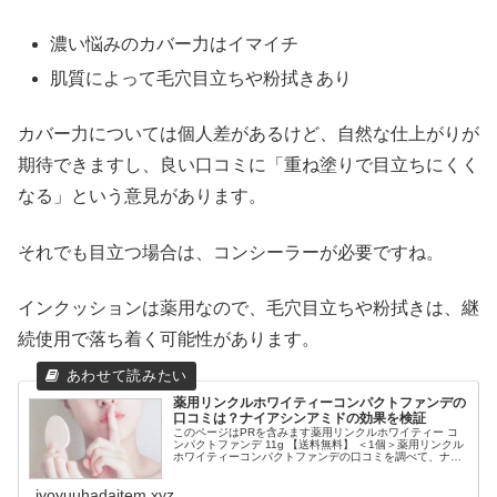
濃い悩みのカバー力はイマイチ
肌質によって毛穴目立ちや粉拭きあり
カバー力については個人差があるけど、自然な仕上がりが
期待できますし、良い口コミに「重ね塗りで目立ちにくく
なる」という意見があります。
それでも目立つ場合は、コンシーラーが必要ですね。
インクッションは薬用なので、毛穴目立ちや粉拭きは、継
続使用で落ち着く可能性があります。
薬用リンクルホワイティーコンパクトファンデの
口コミは？ナイアシンアミドの効果を検証
このページはPRを含みます薬用リンクルホワイティー コ
ンパクトファンデ 11g 【送料無料】 ＜1個＞薬用リンクル
ホワイティーコンパクトファンデの口コミを調べて、ナイ
アシンアミドの効果を検証してみました。はぴねすくらぶ
から発売で新聞広告で、...
jyoyuuhadaitem.xyz