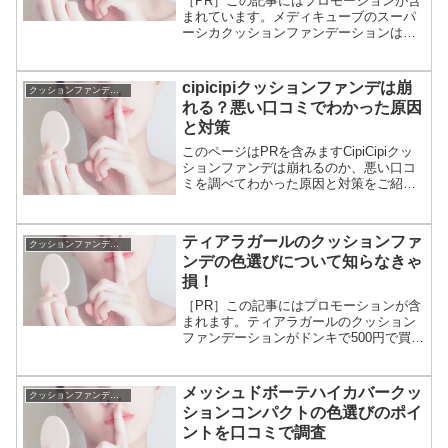
［PR］この記事にはプロモーションが含
まれています。メディキューブのスーパ
ーシカクッションファンデーションは、
インスタやTwitterなどのsnsで評判になっ
てます。シカクッションはドンキやドラ
ッグストアなどの市販やamazon、楽天の
cipicipiクッションファンデは崩
クッションファンデーション
大手...
れる？悪い口コミでわかった原因
と対策
このページはPRを含みますCipiCipiクッ
ションファンデは崩れるのか、悪い口コ
ミを調べてわかった原因と対策をご紹介
しています。結論を言うと、一度に多く
の量を塗ると崩れやすくなります。薄く
塗ることで崩れが気にならないという意
ティアラガールのクッションファ
クッションファンデーション
見がありますの...
ンデの色選びについて知らなきゃ
損！
［PR］この記事にはプロモーションが含
まれます。ティアラガールのクッション
ファンデーションがドンキで500円で買え
ると評判のプチプラ。商品名はプレミア
ムモイストクッションファンデーショ
ン。1個500円は激安だけど色が合わなか
メッシュドボーテハイカバークッ
クッションファンデーション
ったら損。購入前...
ションコンパクトの色選びのポイ
ントを口コミで調査