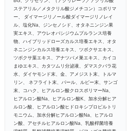
BG、グリセリン、（アクリレーツ／アクリル酸
ステアリル／メタクリル酸ジメチコン）コポリマ
ー、 ダイマージリノール酸ダイマージリノレイ
ル、塩化Na、ジンセノシド、オタネニンジン果
実エキス、アウレオバシジウムプルランス培養
物、ハイブリッドローズカルス培養エキス、オタ
ネニンジンカルス培養エキス、ツボクサエキス、
ツボクサ葉エキス、アナツバメ巣エキス、カイコ
まゆエキス、カタツムリ分泌液、ダマスクバラ花
水、ダイヤモンド末、金、アメジスト末、トルマ
リン、 ネフライト末、パール、ルビー末、サンゴ
末、コハク、ヒアルロン酸クロスポリマーNa、
ヒアルロン酸Na、ヒアルロン酸K、加水分解ヒア
ルロン酸、ヒアルロン酸ヒドロキシプロピルトリ
モニウム、加水分解ヒアルロン酸Na、ヒアルロ
ン酸、アセチルヒアルロン酸Na、乳酸桿菌培養