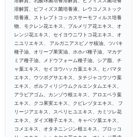
溶解質、乳酸球菌培養溶解質、ビフィズス菌培養
溶解質、ビフィズス菌培養液、レウコノストック
培養液、ストレプトコッカスサーモフィルス培養
物、モクレン花エキス、プルメリア花エキス、オ
レンジ花エキス、セイヨウニワトコ花エキス、オ
ニユリエキス、 アルガニアスピノサ核油、ツバキ
種子油、オリーブ果実油、ホホバ種子油、マカデ
ミア種子油、メドウフォーム種子油、シア脂、チ
ャ葉エキス、セイヨウハッカ葉エキス、ヒバマタ
エキス、ウツボグサエキス、タチジャコウソウ葉
エキス、ポルフィリジウムクルエンタムエキス、
アラビアゴム、カンゾウ根エキス、アロエベラ葉
エキス、クコ果実エキス、クビレヅタエキス、 フ
リージアエキス、スベリヒユエキス、カミツレ花
エキス、ダイズ種子エキス、キャベツ葉エキス、
コメエキス、オタネニンジン根エキス、ブロッコ