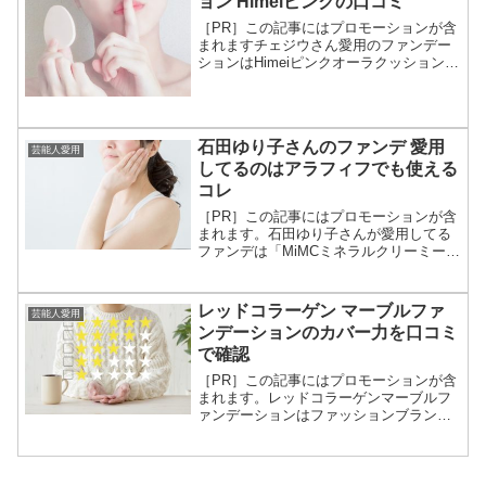
ョン Himeiピンクの口コミ
［PR］この記事にはプロモーションが含
まれますチェジウさん愛用のファンデー
ションはHimeiピンクオーラクッション。
ジウさんは韓国の女優さんの中でも肌が
陶器のようにキレイと有名ですよね。
Himeiピンクオーラクッションはポンポン
とのせるだけ...
石田ゆり子さんのファンデ 愛用
芸能人愛用
してるのはアラフィフでも使える
コレ
［PR］この記事にはプロモーションが含
まれます。石田ゆり子さんが愛用してる
ファンデは「MiMCミネラルクリーミーフ
ァンデーション」ということがわかりま
した。アラフィフには絶対に見えない石
田ゆり子さん。「MiMCミネラルクリーミ
レッドコラーゲン マーブルファ
芸能人愛用
ーファンデーシ...
ンデーションのカバー力を口コミ
で確認
［PR］この記事にはプロモーションが含
まれます。レッドコラーゲンマーブルフ
ァンデーションはファッションブランド
LAPと化粧品メーカーCOSMAXのコラボ
して【LAPCOS】で登場。梅宮アンナさ
んも納得のファンデです。年齢を重ねた
肌のさまざま...