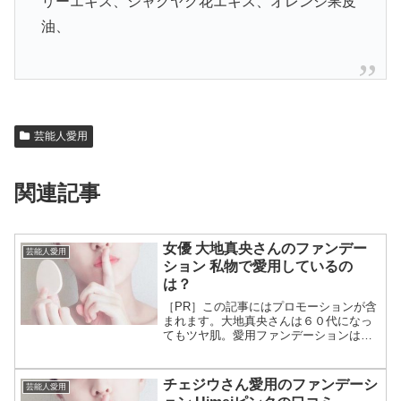
リーエキス、シャクヤク花エキス、オレンジ果皮
油、
芸能人愛用
関連記事
女優 大地真央さんのファンデー
芸能人愛用
ション 私物で愛用しているの
は？
［PR］この記事にはプロモーションが含
まれます。大地真央さんは６０代になっ
てもツヤ肌。愛用ファンデーションはス
キンケアでも毎日使っている銀座ステフ
ァニー化粧品のものです。プライベート
だけでなく舞台出演の時も愛用するほど
チェジウさん愛用のファンデーシ
芸能人愛用
の入れ込みよう。銀座ス...