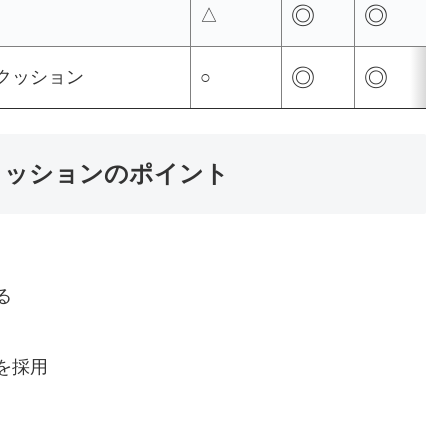
◎
◎
△
◎
◎
スクッション
○
ドクッションのポイント
る
を採用