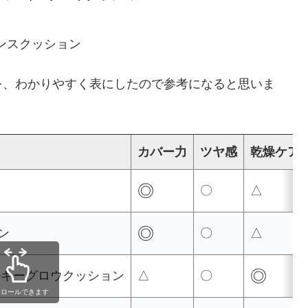
センスクッション
を、わかりやすく表にしたので参考になると思いま
カバー力
ツヤ感
乾燥ケア
◎
〇
△
◎
ン
〇
△
◎
ルキーグロウクッション
△
〇
クロールできます