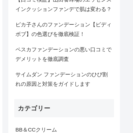
インクッションファンデで肌は変わる？
ピカ子さんのファンデーション【ビディ
ボブ】の色選びを徹底検証！
ペスカファンデーションの悪い口コミで
デメリットを徹底調査
仕上がり
おすすめ肌質
サイムダン ファンデーションのひび割
セミマット
オイリー肌・トラブル肌
れの原因と対策をガイドします
セミマット
混合肌
カテゴリー
白玉肌
乾燥肌
BB＆CCクリーム