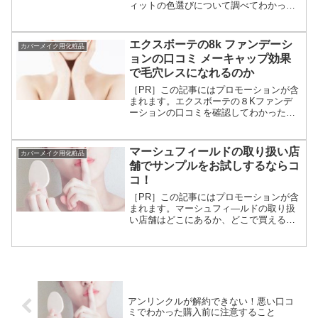
ィットの色選びについて調べてわかった
ことをご紹介しています。カバーマーク
のフローレスフィットの色選びフローレ
スフィットの色は10種類とカラーバリエ
エクスボーテの8k ファンデーシ
カバーメイク用化粧品
ーションが多いです。...
ョンの口コミ メーキャップ効果
で毛穴レスになれるのか
［PR］この記事にはプロモーションが含
まれます。エクスボーテの８Kファンデ
ーションの口コミを確認してわかったこ
とをまとめています。メーキャップ効果
で毛穴カバーし下地もパウダーも一切に
必要なし！という優れもの。お買い得で
マーシュフィールドの取り扱い店
カバーメイク用化粧品
も効果なしだとムダな買...
舗でサンプルをお試しするならコ
コ！
［PR］この記事にはプロモーションが含
まれます。マーシュフィ―ルドの取り扱
い店舗はどこにあるか、どこで買えるか
サンプルがある販売店も確認しました。
結論をいうとドラッグストアでは扱って
いません。マーシュフィールドの取扱い
店舗はマーシュフィール...
アンリンクルが解約できない！悪い口コ
ミでわかった購入前に注意すること