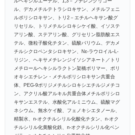
ルヘキシルエーテル、1,3－ブチレングリコー
ル、デカメチルテトラシロキサン、メチルフェニ
ルポリシロキサン、トリ2－エチルヘキサン酸グ
リセリル、トリメチルシロキシケイ酸、イソステ
アリン酸、ステアリン酸、グリセリン脂肪酸エス
テル、微粒子酸化チタン、硫酸バリウム、デカメ
チルシクロペンタシロキサン、Nε-ラウロイル-L-
リジン、ヘキサメチレンジイソシアネート／トリ
メチロールヘキシルラクトン架橋ポリマー、ポリ
オキシエチレン・メチルポリシロキサン共重合
体、PEG-9ポリジメチルシロキシエチルジメチコ
ン、アクリル酸アルキル共重合体メチルポリシロ
キサンエステル、水酸化アルミニウム、硫酸マグ
ネシウム、無水ケイ酸、フェノキシエタノール、
精製水、n-オクチルシリル化酸化チタン、n-オク
チルシリル化黄酸化鉄、n-オクチルシリル化ベン