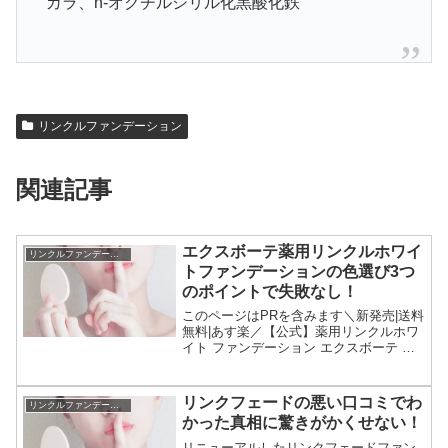
ガラ、n-オクチルシリル化黒酸化鉄
リンクルファンデーション
関連記事
エクスボーテ薬用リンクルホワイ
リンクルファンデーション
トファンデーションの色選び3つ
のポイントで失敗なし！
このページはPRを含みます＼新発売|送料
無料|あす楽／【公式】薬用リンクルホワ
イト ファンデーション エクスボーテ ク
ッションファンデ メッシュ 裏ごしファン
デ ファンデーション クリームファンデー
ション 日本製 美容液 レフィル haku...
リンクフェードの悪い口コミでわ
リンクルファンデーション
かった真相に驚きがかくせない！
リニューアルしたリンクフェードファン