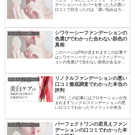
デーションハイカバーを使った人の悪い
口コミで目立ったのは「濃い悩みはカバ
ーできない」「肌に合わなかった」悩み
が濃いと他のファンデーションでも隠れ
ないことがあります。濃い悩みをメイク
効果でカバーするには重ね付けが必要で
シワケーシーファンデーションの
すが、重ね方にコツがあります。
リンクルファンデーション
色選びでわかった合わない肌色の
真相
このページはPRが含まれますこの記事で
はシワケーシークッションファンデーシ
ョンの色選びで合わない肌色があるか、
について解説してます。テレビショッピ
ングで紹介されたsiwa-kcオールインワン
クッションファンデは、日本人の肌に多
リノクルファンデーションの悪い
リンクルファンデーション
い肌色に合わせ...
口コミ徹底調査でわかった本当の
評判
［PR］この記事にはプロモーションが含
まれますリノクルファンデーションの悪
い口コミでわかったデメリットや本当の
評判や効果を確認するブログです。リノ
クルファンデーションの悪い口コミを分
析した結論をいうと悩みの深さや肌の色
パーフェクトワンの若見えファン
リンクルファンデーション
によって個人差あり。悩...
デーションの口コミでわかった本