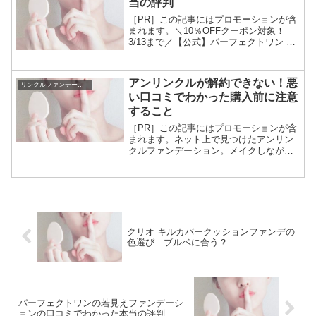
当の評判
［PR］この記事にはプロモーションが含
まれます。＼10％OFFクーポン対象！
3/13まで／【公式】パーフェクトワン グ
ロウ＆カ...パーフェクトワンの若見えフ
ァンデーションの口コミを調べて本当の
評判についてご紹介しています。若見え
アンリンクルが解約できない！悪
リンクルファンデーション
と評判な...
い口コミでわかった購入前に注意
すること
［PR］この記事にはプロモーションが含
まれます。ネット上で見つけたアンリン
クルファンデーション。メイクしながら
リンクルケアができるので注目。口コミ
を調べると、「解約できない」という気
になるワードが・・・・詳しく調査した
結果「解約したいけど電...
クリオ キルカバークッションファンデの
色選び｜ブルベに合う？
パーフェクトワンの若見えファンデーシ
ョンの口コミでわかった本当の評判