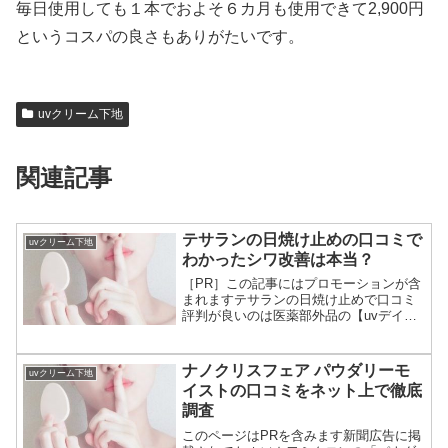
毎日使用しても１本でおよそ６カ月も使用できて2,900円
というコスパの良さもありがたいです。
uvクリーム下地
関連記事
テサランの日焼け止めの口コミで
uvクリーム下地
わかったシワ改善は本当？
［PR］この記事にはプロモーションが含
まれますテサランの日焼け止めで口コミ
評判が良いのは医薬部外品の【uvデイリ
ープロテクト】。 評判が良い理由は、ノ
ンケミカルで配合してる成分がこだわり
があるからです。この記事では、テサラ
ナノクリスフェア パウダリーモ
uvクリーム下地
ン日焼け止めの口コ...
イストの口コミをネット上で徹底
調査
このページはPRを含みます新聞広告に掲