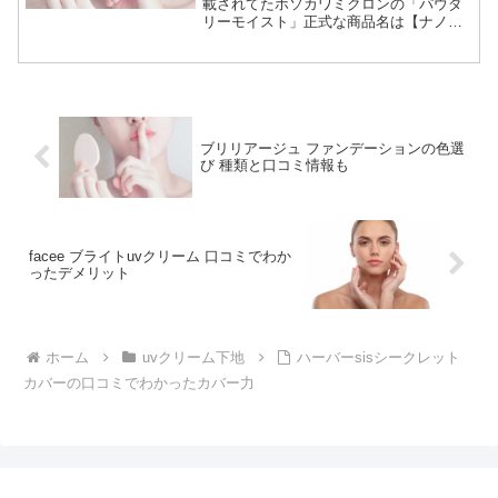
載されてたホソカワミクロンの「パウダ
リーモイスト」正式な商品名は【ナノク
リスフェアパウダリーモイスト】パウダ
ーなのに悩みを目立ちにくくし、しっと
り仕上がるパウダー型美容液。本当なの
か口コミで評判を徹底調...
ブリリアージュ ファンデーションの色選
び 種類と口コミ情報も
facee ブライトuvクリーム 口コミでわか
ったデメリット
ホーム
uvクリーム下地
ハーバーsisシークレット
カバーの口コミでわかったカバー力