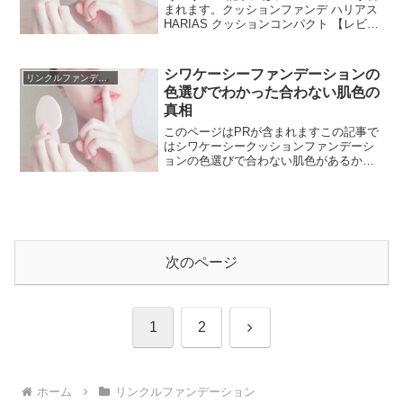
まれます。クッションファンデ ハリアス
HARIAS クッションコンパクト 【レビュ
ーキャ...この記事では、ハリアスクッシ
ョンファンデの色変更の正しい方法を調
べてまとめています。結論を言うと、色
シワケーシーファンデーションの
リンクルファンデーション
変更で...
色選びでわかった合わない肌色の
真相
このページはPRが含まれますこの記事で
はシワケーシークッションファンデーシ
ョンの色選びで合わない肌色があるか、
について解説してます。テレビショッピ
ングで紹介されたsiwa-kcオールインワン
クッションファンデは、日本人の肌に多
い肌色に合わせ...
次のページ
次
1
2
へ
ホーム
リンクルファンデーション