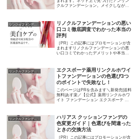
まれます。ネット上で見つけたアンリン
クルファンデーション。メイクしながら
リンクルケアができるので注目。口コミ
を調べると、「解約できない」という気
になるワードが・・・・詳しく調査した
リノクルファンデーションの悪い
リンクルファンデーション
結果「解約したいけど電...
口コミ徹底調査でわかった本当の
評判
［PR］この記事にはプロモーションが含
まれますリノクルファンデーションの悪
い口コミでわかったデメリットや本当の
評判や効果を確認するブログです。リノ
クルファンデーションの悪い口コミを分
析した結論をいうと悩みの深さや肌の色
エクスボーテ薬用リンクルホワイ
リンクルファンデーション
によって個人差あり。悩...
トファンデーションの色選び3つ
のポイントで失敗なし！
このページはPRを含みます＼新発売|送料
無料|あす楽／【公式】薬用リンクルホワ
イト ファンデーション エクスボーテ ク
ッションファンデ メッシュ 裏ごしファン
デ ファンデーション クリームファンデー
ション 日本製 美容液 レフィル haku...
ハリアス クッションファンデの
リンクルファンデーション
色変更ガイド｜色選びを間違った
ときの交換方法
［PR］この記事にはプロモーションが含