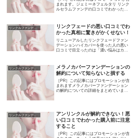
まれます。ジェミーネフェルタリ リンク
ルセラムファンデの口コミでわかった真
実をまとめています。チェンジ リンクル
セラムファンデーションとしてショップ
チャンネルで紹介され評判になりまし
リンクフェードの悪い口コミでわ
リンクルファンデーション
た。アットコスメの口...
かった真相に驚きがかくせない！
リニューアルしたリンクフェードファン
デーションハイカバーを使った人の悪い
口コミで目立ったのは「濃い悩みはカバ
ーできない」「肌に合わなかった」悩み
が濃いと他のファンデーションでも隠れ
ないことがあります。濃い悩みをメイク
メラノカバーファンデーションの
リンクルファンデーション
効果でカバーするには重ね付けが必要で
解約について知らないと損する
すが、重ね方にコツがあります。
［PR］この記事にはプロモーションが含
まれますメラノカバーファンデーション
の解約についての詳細をまとめていま
す。ラジオショッピングでデルマq2 sst
メラノカバーファンデーションを紹介し
てたので注目。今話題のナイアシンアミ
ドを配合してる医薬...
アンリンクルが解約できない！悪
リンクルファンデーション
い口コミでわかった購入前に注意
すること
［PR］この記事にはプロモーションが含