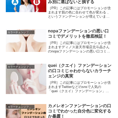
み別に選ばないと損する
［PR］この記事にはプロモーションが含
まれます肌の色に合わせて色が変わる 、
というファンデーションが増えていま
す。ファンデを購入するときに迷う色選
びが楽になるから。メーカーやブランド
が違うと、色の種類がぜんぜん違うので
nopaファンデーションの悪い口
カラーチェンジファンデーション
迷いますよね。自分の肌...
コミでデメリットを徹底検証！
［PR］この記事にはプロモーションが含
まれますディノス楽天市場店北斗晶さん
のnopaファンデーションの悪い口コミで
デメリットを徹底検証して、わかったこ
とをご紹介します。悪い口コミでわかっ
た主なデメリットは 肌色が暗く見える 悩
quei（クエイ）ファンデーション
カラーチェンジファンデーション
みがカバーでき...
の口コミじゃわからないカラーチ
ェンジの真実
［PR］この記事にはプロモーションが含
まれますTwitterなどのsnsで人気の
「quei（クエイ）ファンデーション」の
口コミを紹介します。白いクリームが肌
の上でだんだんカラーチェンジしナチュ
ラルに仕上がると評判。カラーカプセル
カメレオンファンデーションの口
カラーチェンジファンデーション
がはじけて白...
コミでわかった自分色に変化する
か暴露！