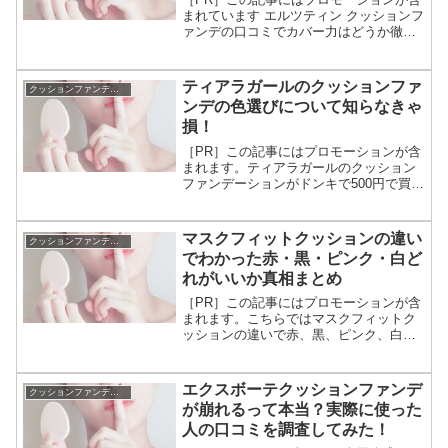
まれています エルツティン クッションフ
ァンデの口コミでカバー力はどうか徹底
調査。わかった真実をまとめています。
arztinのクッションファンデで人気なのは
ゼロフィットクッション シルククッショ
ティアラガールのクッションファ
クッションファンデーション
ン ヒ...
ンデの色選びについて知らなきゃ
損！
［PR］この記事にはプロモーションが含
まれます。ティアラガールのクッション
ファンデーションがドンキで500円で買え
ると評判のプチプラ。商品名はプレミア
ムモイストクッションファンデーショ
ン。1個500円は激安だけど色が合わなか
マスクフィットクッションの違い
クッションファンデーション
ったら損。購入前...
でわかった赤・黒・ピンク・白ど
れがいいか真相まとめ
［PR］この記事にはプロモーションが含
まれます。こちらではマスクフィットク
ッションの違いで赤、黒、ピンク、白ど
れがいいか真相まとめについて解説して
ます。ティルティルクッションは赤、
黒、ピンク、白の4種類。どれも人気です
エクスボーテクッションファンデ
クッションファンデーション
が、配合されてる美容成...
が崩れるって本当？実際に使った
人の口コミを調査してみた！