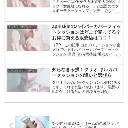
このページはPRを含みます楽天公式ショ
ップ「女優肌になれる！」と話題のエク
スボーテクッションファンデ。でも「崩
れやすい」っていう噂も聞くし、実際は
どうか気になります。この記事では、リ
アルに使っている人たちの口コミをガッ
aprilskinのハイパーカバーフィッ
クッションファンデーション
ツリ調査した結果をお伝...
トクッションはどこで売ってる？
お得に買える販売店はココ！
［PR］この記事にはプロモーションが含
まれていますハイパーカバーフィットク
ッション 単品 (96時間持続/毛穴カバー/2
タイプの肌...aprilskinのハイパーカバーフ
ィットクッションは、mahoさんプロデュ
―スでsnsなどで評判になり...
知らなきゃ損！クリオ キルカバ
クッションファンデーション
ークッションの違いと選び方
クリオキルカバークッションは4種類あり
ます。それぞれ違いがあります。理想の
肌に仕上げるための選び方を紹介。
ラウディBB＆CCクリームの色選び カバ
ー力の違いをお試しで確認